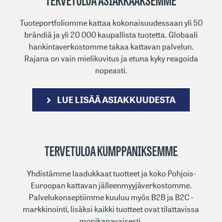
TERVETULOA ASIAKKAAKSEMME
Tuoteportfoliomme kattaa kokonaisuudessaan yli 50
brändiä ja yli 20 000 kaupallista tuotetta. Globaali
hankintaverkostomme takaa kattavan palvelun.
Rajana on vain mielikuvitus ja etuna kyky reagoida
nopeasti.
LUE LISÄÄ ASIAKKUUDESTA
TERVETULOA KUMPPANIKSEMME
Yhdistämme laadukkaat tuotteet ja koko Pohjois-
Euroopan kattavan jälleenmyyjäverkostomme.
Palvelukonseptiimme kuuluu myös B2B ja B2C -
markkinointi, lisäksi kaikki tuotteet ovat tilattavissa
monikanavaisesti.