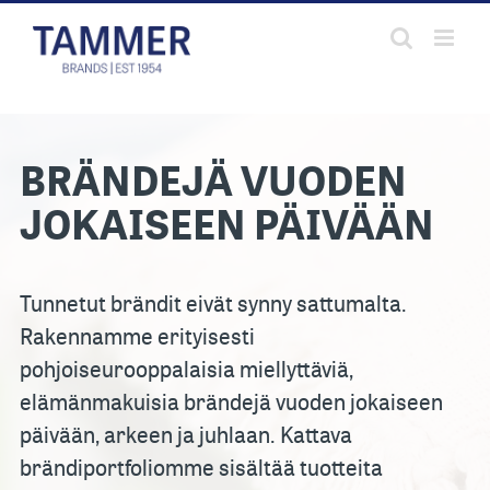
Skip
to
content
BRÄNDEJÄ VUODEN
JOKAISEEN PÄIVÄÄN
Tunnetut brändit eivät synny sattumalta.
Rakennamme erityisesti
pohjoiseurooppalaisia miellyttäviä,
elämänmakuisia brändejä vuoden jokaiseen
päivään, arkeen ja juhlaan. Kattava
brändiportfoliomme sisältää tuotteita