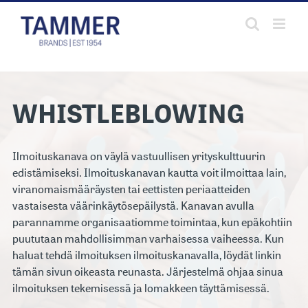
Skip
to
content
WHISTLEBLOWING
Ilmoituskanava on väylä vastuullisen yrityskulttuurin
edistämiseksi. Ilmoituskanavan kautta voit ilmoittaa lain,
viranomaismääräysten tai eettisten periaatteiden
vastaisesta väärinkäytösepäilystä. Kanavan avulla
parannamme organisaatiomme toimintaa, kun epäkohtiin
puututaan mahdollisimman varhaisessa vaiheessa. Kun
haluat tehdä ilmoituksen ilmoituskanavalla, löydät linkin
tämän sivun oikeasta reunasta. Järjestelmä ohjaa sinua
ilmoituksen tekemisessä ja lomakkeen täyttämisessä.