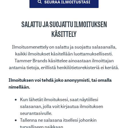
SEURAA ILMOITUSTASI
SALATTU JA SUOJATTU ILMOITUKSEN
KÄSITTELY
Ilmoitusmenettely on salattu ja suojattu salasanalla,
kaikki ilmoitukset käsitellään luottamuksellisesti.
Tammer Brands käsittelee ainoastaan ilmoittajan
antamia tietoja, erillistä henkilötietorekisteriä ei kerätä.
Ilmoituksen voi tehdä joko anonyymisti, tai omalla
nimellään.
Kun lähetät ilmoituksesi, saat näytöllesi
salasanan, jolla voit kirjautua ilmoituksen
seurantasivulle.
Tallenna ne salasana itsellesi johonkin
turvalliseen paikkaan.