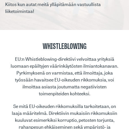
Kiitos kun autat meitä ylläpitämään vastuullista
liiketoimintaa!
WHISTLEBLOWING
EU:n Whistleblowing-direktiivi velvoittaa yrityksiä
luomaan epäiltyjen väärinkäytösten ilmiantokanavan.
Pyrkimyksenä on varmistaa, että ilmoittaja, joka
työssään havaitsee EU-oikeuden rikkomuksia, voi
ilmoittaa asiasta joutumatta negatiivisten
toimenpiteiden kohteeksi.
Se mitä EU-oikeuden rikkomuksilla tarkoitetaan, on
laaja määritelmä. Direktiivin mukaisiin rikkomuksiin
kuuluvat esimerkiksi korruptio, petosten torjunta,
rahanpesun ehkäiseminen sekä ympäristö- ja