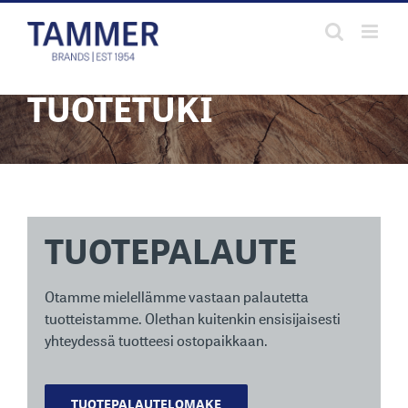
Skip
to
content
TUOTETUKI
TUOTEPALAUTE
Otamme mielellämme vastaan palautetta
tuotteistamme. Olethan kuitenkin ensisijaisesti
yhteydessä tuotteesi ostopaikkaan.
TUOTEPALAUTELOMAKE