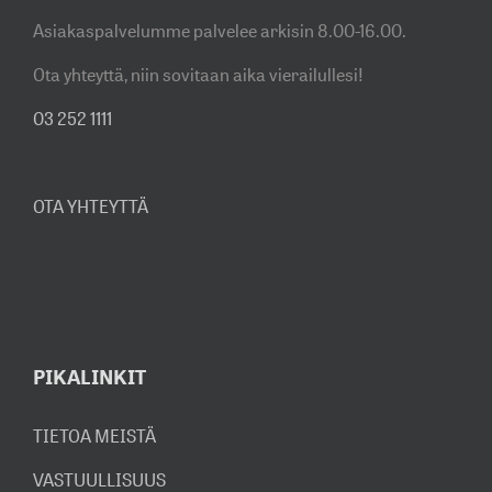
Asiakaspalvelumme palvelee arkisin 8.00-16.00.
Ota yhteyttä, niin sovitaan aika vierailullesi!
03 252 1111
OTA YHTEYTTÄ
PIKALINKIT
TIETOA MEISTÄ
VASTUULLISUUS