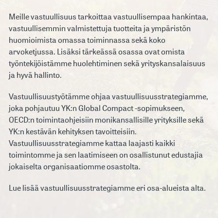
Meille vastuullisuus tarkoittaa vastuullisempaa hankintaa,
vastuullisemmin valmistettuja tuotteita ja ympäristön
huomioimista omassa toiminnassa sekä koko
arvoketjussa. Lisäksi tärkeässä osassa ovat omista
työntekijöistämme huolehtiminen sekä yrityskansalaisuus
ja hyvä hallinto.
Vastuullisuustyötämme ohjaa vastuullisuusstrategiamme,
joka pohjautuu YK:n Global Compact -sopimukseen,
OECD:n toimintaohjeisiin monikansallisille yrityksille sekä
YK:n kestävän kehityksen tavoitteisiin.
Vastuullisuusstrategiamme kattaa laajasti kaikki
toimintomme ja sen laatimiseen on osallistunut edustajia
jokaiselta organisaatiomme osastolta.
Lue lisää vastuullisuusstrategiamme eri osa-alueista alta.