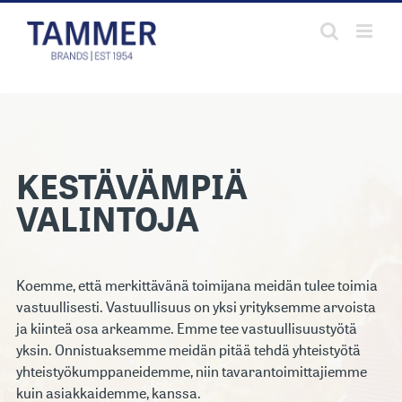
Skip
to
content
KESTÄVÄMPIÄ
VALINTOJA
Koemme, että merkittävänä toimijana meidän tulee toimia
vastuullisesti. Vastuullisuus on yksi yrityksemme arvoista
ja kiinteä osa arkeamme. Emme tee vastuullisuustyötä
yksin. Onnistuaksemme meidän pitää tehdä yhteistyötä
yhteistyökumppaneidemme, niin tavarantoimittajiemme
kuin asiakkaidemme, kanssa.