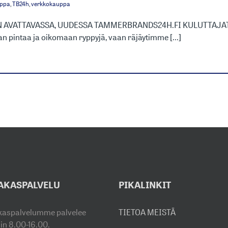
uppa
,
TB24h
,
verkkokauppa
N AVATTAVASSA, UUDESSA TAMMERBRANDS24H.FI KULUTTA
n pintaa ja oikomaan ryppyjä, vaan räjäytimme [...]
AKASPALVELU
PIKALINKIT
kaspalvelumme palvelee
TIETOA MEISTÄ
sin 8.00-16.00.