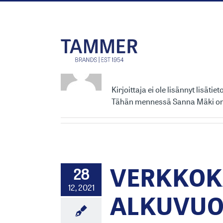
Skip
to
content
Tietoa
Sanna
Kirjoittaja ei ole lisännyt lisätiet
Tähän mennessä Sanna Mäki on l
VERKKOK
28
12, 2021
ALKUVUO