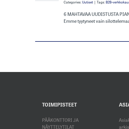
Categories:
Uutiset
|
Tags:
B2B-verkkoka
6 MAHTAVAA UUDISTUSTA PIA
Emme tyytyneet vain silottelemaa
TOIMIPISTEET
ASI
PÄÄKONTTORI JA
Asia
NÄYTTELYTILAT
arki