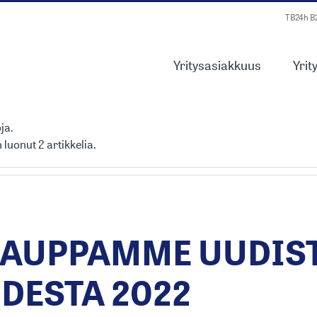
TB24h 
Yritysasiakkuus
Yrit
 Mäki
oja.
uonut 2 artikkelia.
AUPPAMME UUDIST
DESTA 2022