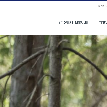
TB24h 
Yritysasiakkuus
Yrit