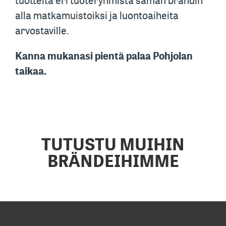
tuotteita eri tuoteryhmistä saman brändin
alla matkamuistoiksi ja luontoaiheita
arvostaville.
Kanna mukanasi pientä palaa Pohjolan
taikaa.
TUTUSTU MUIHIN
BRÄNDEIHIMME