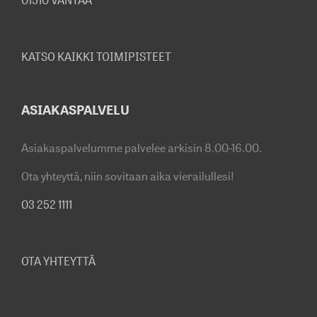
01510 VANTAA
KATSO KAIKKI TOIMIPISTEET
ASIAKASPALVELU
Asiakaspalvelumme palvelee arkisin 8.00-16.00.
Ota yhteyttä, niin sovitaan aika vierailullesi!
03 252 1111
OTA YHTEYTTÄ