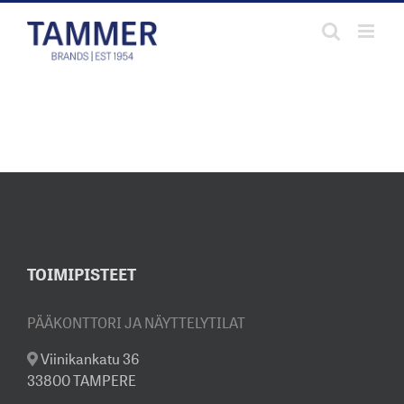
Skip
to
content
TOIMIPISTEET
PÄÄKONTTORI JA NÄYTTELYTILAT
Viinikankatu 36
33800 TAMPERE