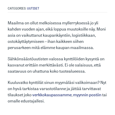
CATEGORIES:
UUTISET
Maailma on ollut melkoisessa myllerryksessä jo yli
kahden vuoden ajan, eikä loppua muutoksille näy. Moni
asia on vaikuttanut kaupankäyntiin, logistiikkaan,
ostokäyttäytymiseen – ihan kaikkeen siihen
perusarkeen mitä elämme kaupan maailmassa.
Sähkönsäästöuutisten valossa kynttilöiden kysyntä on
kasvanut erittäin merkittävästi. Ei ole salaisuus, että
saatavuus on uhattuna koko tuotealueessa.
Kuuluvatko kynttilät sinun myymäläsi valikoimaan? Nyt
on hyvä tarkistaa varastotilanne ja jättää tarvittavat
tilaukset joko
verkkokaupassamme
,
myynnin postiin
tai
omalle edustajallesi.