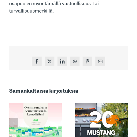
osapuolen myöntämällä vastuullisuus- tai
turvallisuusmerkillä.
Facebook
X
LinkedIn
WhatsApp
Pinterest
Sähköposti
MARKKINOIDEN
Samankaltaisia kirjoituksia
YKSI
TUNNETUIMMISTA:
MUSTANG –
ASIAKASPALVEL
A
TULEVA
SÄHKÖPOSTIOSO
ILLA