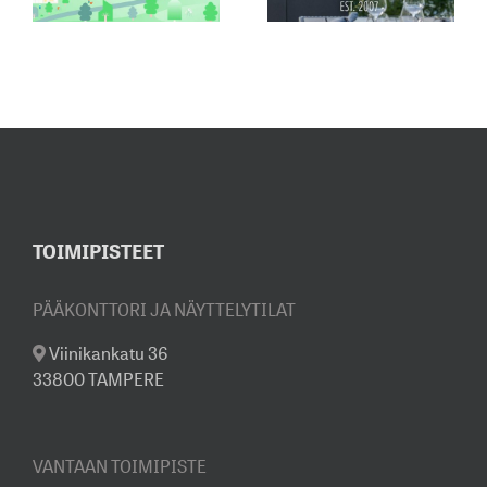
JUHLAVUOSI
ON MUUTTUNUT
INSPIROIVASTI
ESILLÄ
MYYNTINÄYTTELYSSÄMME
TOIMIPISTEET
PÄÄKONTTORI JA NÄYTTELYTILAT
Viinikankatu 36
33800 TAMPERE
VANTAAN TOIMIPISTE