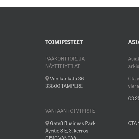
TOIMIPISTEET
ASI
PÄÄKONTTORI JA
Asia
NÄYTTELYTILAT
arki
Viinikankatu 36
Ota y
33800 TAMPERE
viera
03 25
VANTAAN TOIMIPISTE
Gate8 Business Park
OTA
Äyritie 8 E, 3. kerros
01510 VANTAA