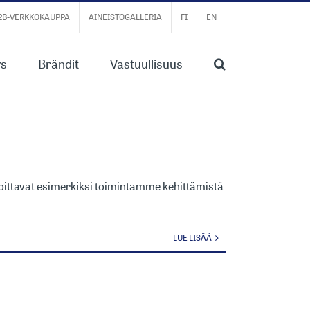
B2B-VERKKOKAUPPA
AINEISTOGALLERIA
FI
EN
ys
Brändit
Vastuullisuus
LLISTÄ
ittavat esimerkiksi toimintamme kehittämistä
LUE LISÄÄ