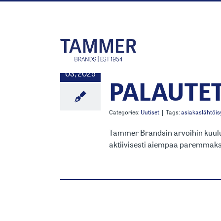
Skip
to
content
TB24H-KY
4
03, 2025
PALAUTE
Categories:
Uutiset
|
Tags:
asiakaslähtöis
Tammer Brandsin arvoihin kuulu
aktiivisesti aiempaa paremmaksi