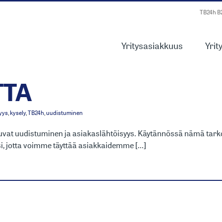
TB24h 
Yritysasiakkuus
Yrit
SELY ANTOI HYÖDY
TTA
yys
,
kysely
,
TB24h
,
uudistuminen
vat uudistuminen ja asiakaslähtöisyys. Käytännössä nämä tarko
, jotta voimme täyttää asiakkaidemme [...]