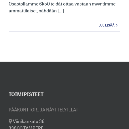
Osastollamme 6k50 teidät ottaa vastaan myyntimme
ammattilaiset, nähdään [...]
LUE LISÄÄ
TOIMIPISTEET
PÄÄKONTTORI JA NÄYTTELYTILAT
Viinikankatu 36
33800 TAMPERE