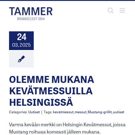
Skip
to
content
24
03, 2025
OLEMME MUKANA
KEVÄTMESSUILLA
HELSINGISSÄ
Categories:
Uutiset
|
Tags:
kevätmessut
,
messut
,
Mustang-grillit
,
uutiset
Varma kevään merkki on Helsingin Kevätmessut, joissa
Mustang roihuaa komeasti jälleen mukana.