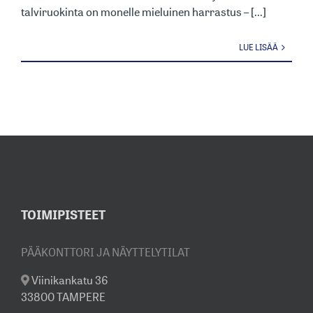
talviruokinta on monelle mieluinen harrastus – [...]
LUE LISÄÄ
TOIMIPISTEET
PÄÄKONTTORI JA NÄYTTELYTILAT
Viinikankatu 36
33800 TAMPERE