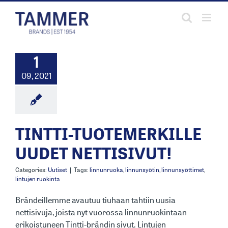
Skip
to
content
1
09, 2021
TINTTI-TUOTEMERKILLE
UUDET NETTISIVUT!
Categories:
Uutiset
|
Tags:
linnunruoka
,
linnunsyötin
,
linnunsyöttimet
,
lintujen ruokinta
Brändeillemme avautuu tiuhaan tahtiin uusia
nettisivuja, joista nyt vuorossa linnunruokintaan
erikoistuneen Tintti-brändin sivut. Lintujen