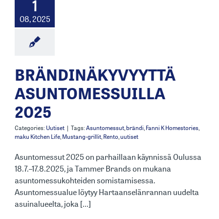
1
08, 2025
BRÄNDINÄKYVYYTTÄ
ASUNTOMESSUILLA
2025
Categories:
Uutiset
|
Tags:
Asuntomessut
,
brändi
,
Fanni K Homestories
,
maku Kitchen Life
,
Mustang-grillit
,
Rento
,
uutiset
Asuntomessut 2025 on parhaillaan käynnissä Oulussa
18.7.–17.8.2025, ja Tammer Brands on mukana
asuntomessukohteiden somistamisessa.
Asuntomessualue löytyy Hartaanselänrannan uudelta
asuinalueelta, joka [...]