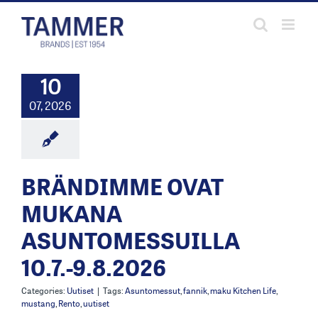
Skip
to
content
10
07, 2026
BRÄNDIMME OVAT
MUKANA
ASUNTOMESSUILLA
10.7.-9.8.2026
Categories:
Uutiset
|
Tags:
Asuntomessut
,
fannik
,
maku Kitchen Life
,
mustang
,
Rento
,
uutiset