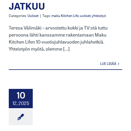
JATKUU
Categories:
Uutiset
|
Tags:
maku Kitchen Life
,
uutiset
,
yhteistyö
Teresa Välimäki – arvostettu kokki ja TV:stä tuttu
persoona lähti kanssamme rakentamaan Maku
Kitchen Lifen 10-vuotisjuhlavuoden juhlahetkiä.
Yhteistyön myötä, olemme [...]
LUE LISÄÄ
10
12, 2025