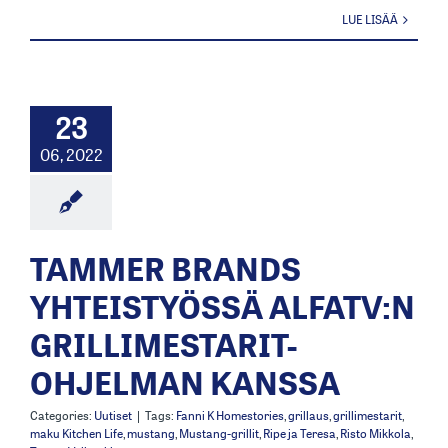
LUE LISÄÄ
23
06, 2022
TAMMER BRANDS
YHTEISTYÖSSÄ ALFATV:N
GRILLIMESTARIT-
OHJELMAN KANSSA
Categories:
Uutiset
|
Tags:
Fanni K Homestories
,
grillaus
,
grillimestarit
,
maku Kitchen Life
,
mustang
,
Mustang-grillit
,
Ripe ja Teresa
,
Risto Mikkola
,