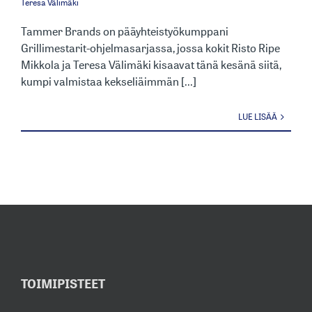
Teresa Välimäki
Tammer Brands on pääyhteistyökumppani
Grillimestarit-ohjelmasarjassa, jossa kokit Risto Ripe
Mikkola ja Teresa Välimäki kisaavat tänä kesänä siitä,
kumpi valmistaa kekseliäimmän [...]
LUE LISÄÄ
TOIMIPISTEET