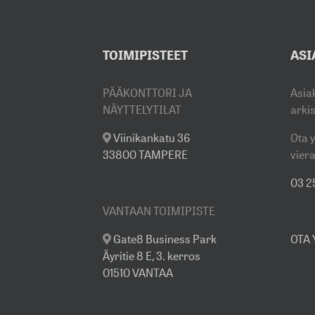
TOIMIPISTEET
ASI
PÄÄKONTTORI JA
Asia
NÄYTTELYTILAT
arki
Viinikankatu 36
Ota y
33800 TAMPERE
viera
03 25
VANTAAN TOIMIPISTE
Gate8 Business Park
OTA
Äyritie 8 E, 3. kerros
01510 VANTAA