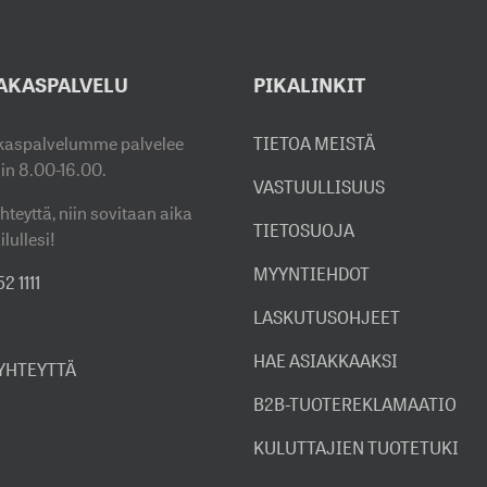
AKASPALVELU
PIKALINKIT
kaspalvelumme palvelee
TIETOA MEISTÄ
sin 8.00-16.00.
VASTUULLISUUS
hteyttä, niin sovitaan aika
TIETOSUOJA
ilullesi!
MYYNTIEHDOT
2 1111
LASKUTUSOHJEET
HAE ASIAKKAAKSI
 YHTEYTTÄ
B2B-TUOTEREKLAMAATIO
KULUTTAJIEN TUOTETUKI