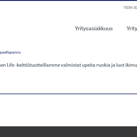
TB24h 
Yritysasiakkuus
Yrit
KALLE ESPANJAA
paellapannu
hen Life -keittiötuotteillamme valmistat upeita ruokia ja luot ik