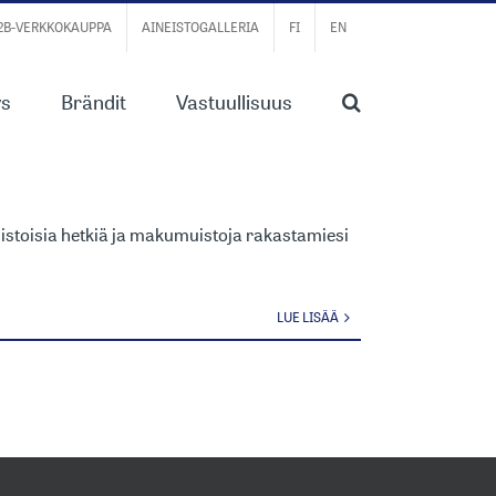
B2B-VERKKOKAUPPA
AINEISTOGALLERIA
FI
EN
ys
Brändit
Vastuullisuus
N
imuistoisia hetkiä ja makumuistoja rakastamiesi
LUE LISÄÄ