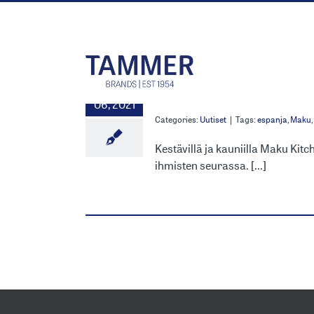
Skip
to
content
MAKUMAT
9
06, 2021
Categories:
Uutiset
|
Tags:
espanja
,
Maku
,
Kestävillä ja kauniilla Maku Kitc
ihmisten seurassa. [...]