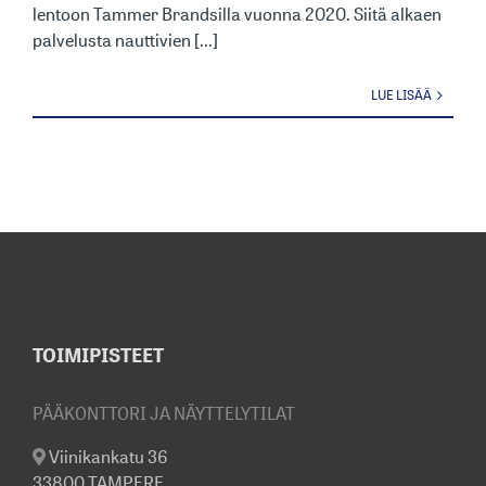
lentoon Tammer Brandsilla vuonna 2020. Siitä alkaen
palvelusta nauttivien [...]
LUE LISÄÄ
TOIMIPISTEET
PÄÄKONTTORI JA NÄYTTELYTILAT
Viinikankatu 36
33800 TAMPERE