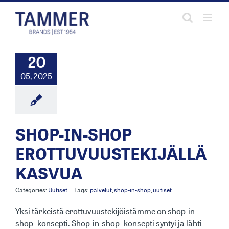
Skip
to
content
20
05, 2025
SHOP-IN-SHOP
EROTTUVUUSTEKIJÄLLÄ
KASVUA
Categories:
Uutiset
|
Tags:
palvelut
,
shop-in-shop
,
uutiset
Yksi tärkeistä erottuvuustekijöistämme on shop-in-
shop -konsepti. Shop-in-shop -konsepti syntyi ja lähti