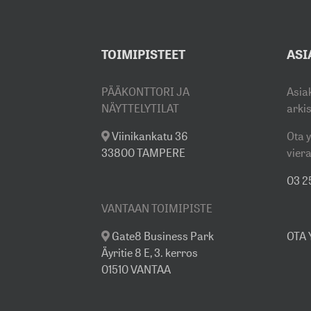
TOIMIPISTEET
ASI
PÄÄKONTTORI JA
Asia
NÄYTTELYTILAT
arki
Viinikankatu 36
Ota y
33800 TAMPERE
viera
03 25
VANTAAN TOIMIPISTE
Gate8 Business Park
OTA
Äyritie 8 E, 3. kerros
01510 VANTAA