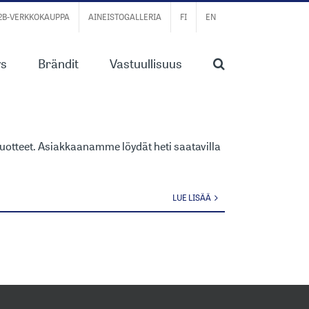
B2B-VERKKOKAUPPA
AINEISTOGALLERIA
FI
EN
ys
Brändit
Vastuullisuus
LIIN
-tuotteet. Asiakkaanamme löydät heti saatavilla
LUE LISÄÄ