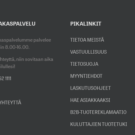
AKASPALVELU
PIKALINKIT
kaspalvelumme palvelee
TIETOA MEISTÄ
sin 8.00-16.00.
VASTUULLISUUS
hteyttä, niin sovitaan aika
TIETOSUOJA
ilullesi!
MYYNTIEHDOT
2 1111
LASKUTUSOHJEET
HAE ASIAKKAAKSI
 YHTEYTTÄ
B2B-TUOTEREKLAMAATIO
KULUTTAJIEN TUOTETUKI