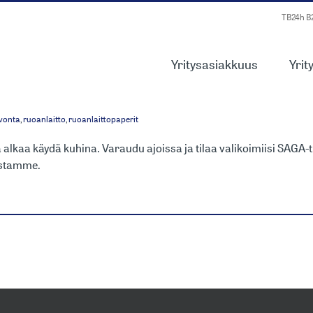
TB24h 
Yritysasiakkuus
Yrit
TTEET KAUDEN JUH
ivonta
,
ruoanlaitto
,
ruoanlaittopaperit
sä alkaa käydä kuhina. Varaudu ajoissa ja tilaa valikoimiisi SAGA
astamme.