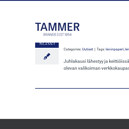
Skip
to
content
SAGA-TUO
11
10, 2021
Categories:
Uutiset
|
Tags:
leivinpaperi
,
le
Juhlakausi lähestyy ja keittiöis
olevan valikoiman verkkokaup