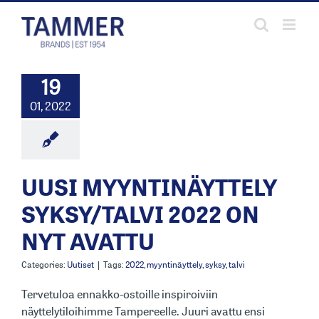
Skip
to
content
19
01, 2022
UUSI MYYNTINÄYTTELY
SYKSY/TALVI 2022 ON
NYT AVATTU
Categories:
Uutiset
|
Tags:
2022
,
myyntinäyttely
,
syksy
,
talvi
Tervetuloa ennakko-ostoille inspiroiviin
näyttelytiloihimme Tampereelle. Juuri avattu ensi