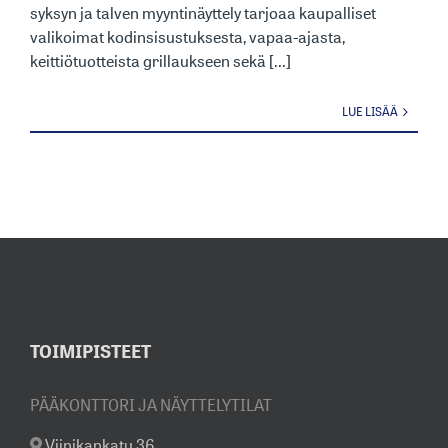
syksyn ja talven myyntinäyttely tarjoaa kaupalliset
valikoimat kodinsisustuksesta, vapaa-ajasta,
keittiötuotteista grillaukseen sekä [...]
LUE LISÄÄ
TOIMIPISTEET
PÄÄKONTTORI JA NÄYTTELYTILAT
Viinikankatu 36