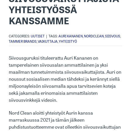
YHTEISTYÖSSÄ
KANSSAMME
CATEGORIES:
UUTISET
|
TAGS:
AURI KANANEN
,
NORDCLEAN
,
SIISVOUS
,
TAMMER BRANDS
,
VAIKUTTAJA
,
YHTEISTYÖ
Siivousguruksi tituleerattu Auri Kananen on
tamperelainen siivousalan ammattilainen ja yksi
maailman tunnetuimmista siivousvaikuttajista. Auri on
noussut sosiaalisen median tähdeksi ja kerännyt siellä
miljoonayleisön siivoamalla apua tarvitsevien koteja
sekä jakamalla erinomaisia ammattilaisten
siivousvinkkejä videoin.
Nord Clean aloitti yhteistyöt Aurin kanssa
marraskuussa 2021 ja tämän jälkeen
puhdistustuotteemme ovat olleetkin siivousvaikuttujan