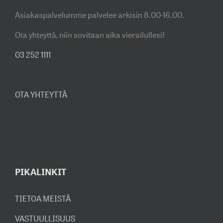
Asiakaspalvelumme palvelee arkisin 8.00-16.00.
Ota yhteyttä, niin sovitaan aika vierailullesi!
03 252 1111
OTA YHTEYTTÄ
PIKALINKIT
TIETOA MEISTÄ
VASTUULLISUUS