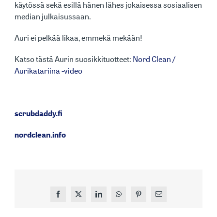
käytössä sekä esillä hänen lähes jokaisessa sosiaalisen
median julkaisussaan.
Auri ei pelkää likaa, emmekä mekään!
Katso tästä Aurin suosikkituotteet:
Nord Clean /
Aurikatariina -video
scrubdaddy.fi
nordclean.info
Facebook
X
LinkedIn
WhatsApp
Pinterest
Sähköposti