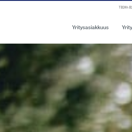
TB24h 
Yritysasiakkuus
Yrit