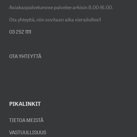
Asiakaspalvelumme palvelee arkisin 8.00-16.00.
Ota yhteyttä, niin sovitaan aika vierailullesi!
03 252 1111
OTA YHTEYTTÄ
PIKALINKIT
TIETOA MEISTÄ
VASTUULLISUUS