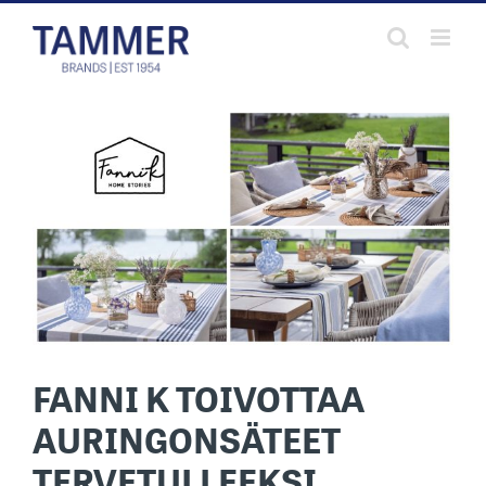
Skip
to
content
FANNI K TOIVOTTAA
AURINGONSÄTEET
TERVETULLEEKSI