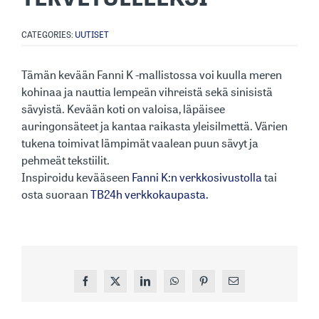
CATEGORIES:
UUTISET
Tämän kevään Fanni K -mallistossa voi kuulla meren
kohinaa ja nauttia lempeän vihreistä sekä sinisistä
sävyistä. Kevään koti on valoisa, läpäisee
auringonsäteet ja kantaa raikasta yleisilmettä. Värien
tukena toimivat lämpimät vaalean puun sävyt ja
pehmeät tekstiilit.
Inspiroidu kevääseen
Fanni K:n verkkosivustolla
tai
osta suoraan
TB24h verkkokaupasta.
Facebook
X
LinkedIn
WhatsApp
Pinterest
Sähköposti