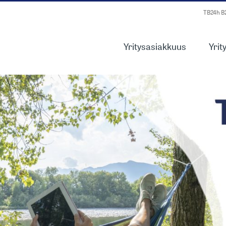
TB24h 
Yritysasiakkuus
Yrit