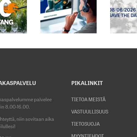
2027
HKÖPOSTIOSOITE
MYYNTINÄYTTELYMME
ON
AUKEAA
H
UUTTUNUT
8.6.2026
E
AKASPALVELU
PIKALINKIT
kaspalvelumme palvelee
TIETOA MEISTÄ
sin 8.00-16.00.
VASTUULLISUUS
hteyttä, niin sovitaan aika
TIETOSUOJA
ilullesi!
MYYNTIEHDOT