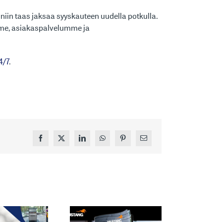
iin taas jaksaa syyskauteen uudella potkulla.
me, asiakaspalvelumme ja
4/7
.
Facebook
X
LinkedIn
WhatsApp
Pinterest
Sähköposti
M
MUSTANG
T
BRÄNDIMME