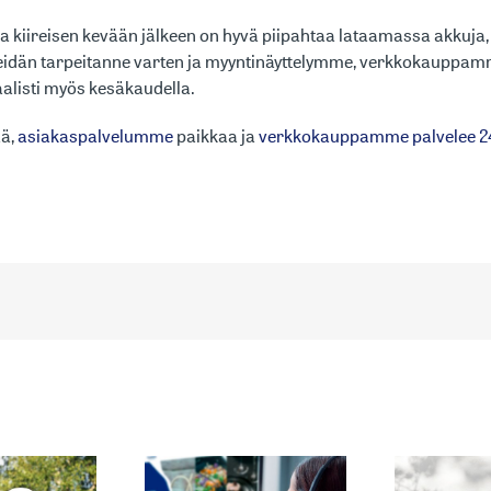
kiireisen kevään jälkeen on hyvä piipahtaa lataamassa akkuja, n
idän tarpeitanne varten ja myyntinäyttelymme, verkkokauppam
alisti myös kesäkaudella.
ää,
asiakaspalvelumme
paikkaa ja
verkkokauppamme palvelee 2
KEVÄT/KESÄ
IAKASPALVELUN