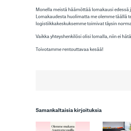
Monella meistä häämöttää lomakausi edessä ja 
Lomakaudesta huolimatta me olemme täällä te
logistiikkakeskuksemme toimivat täysin norma
Vaikka yhteyshenkilösi olisi lomalla, niin ei hät
Toivotamme rentouttavaa kesää!
MARKKINOIDEN
Samankaltaisia kirjoituksia
YKSI
TUNNETUIMMISTA:
ÄNDIMME
AS