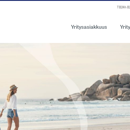
TB24h 
Yritysasiakkuus
Yrit