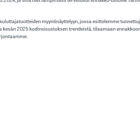
uluttajatuotteiden myyntinäyttelyyn, jossa esittelemme tunnettu
kesän 2025 kodinsisustuksen trendeistä, tilaamaan ennakkoon e
arjontaamme.