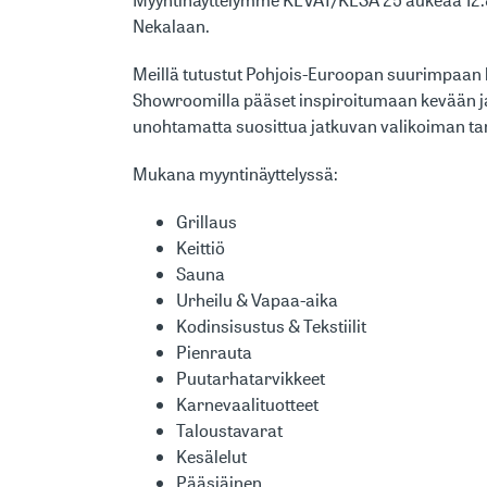
Nekalaan.
Meillä tutustut Pohjois-Euroopan suurimpaan k
Showroomilla pääset inspiroitumaan kevään ja 
unohtamatta suosittua jatkuvan valikoiman t
Mukana myyntinäyttelyssä:
Grillaus
Keittiö
Sauna
Urheilu & Vapaa-aika
Kodinsisustus & Tekstiilit
Pienrauta
Puutarhatarvikkeet
Karnevaalituotteet
Taloustavarat
Kesälelut
Pääsiäinen