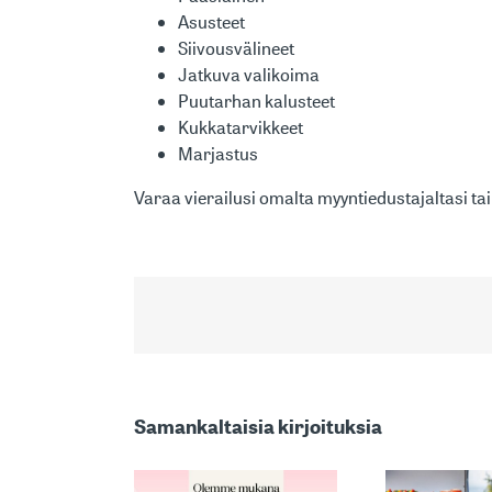
Asusteet
Siivousvälineet
Jatkuva valikoima
Puutarhan kalusteet
Kukkatarvikkeet
Marjastus
Varaa vierailusi omalta myyntiedustajaltasi ta
MARKKINOIDEN
Samankaltaisia kirjoituksia
YKSI
TUNNETUIMMISTA: