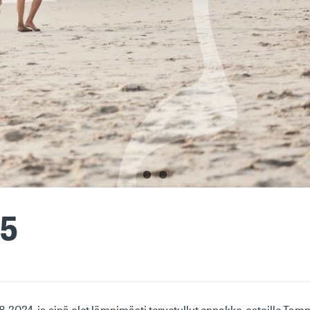
5
2024, ja sinä olet lämpimästi tervetullut ennakko-ostoille Ta