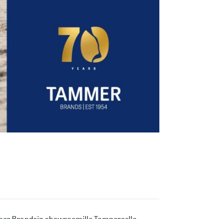
mmer Brandsin showroomille Tampereelle