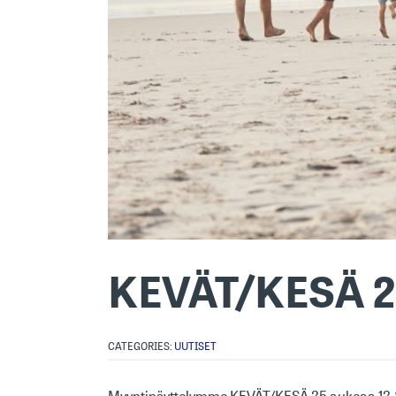
KEVÄT/KESÄ 2
CATEGORIES:
UUTISET
Myyntinäyttelymme KEVÄT/KESÄ 25 aukeaa 12.8.