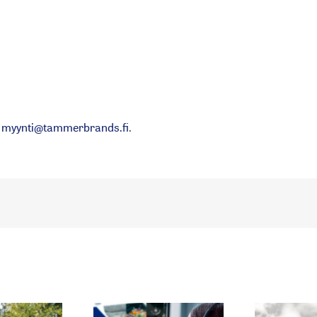
i
myynti@tammerbrands.fi
.
KEVÄT/KESÄ