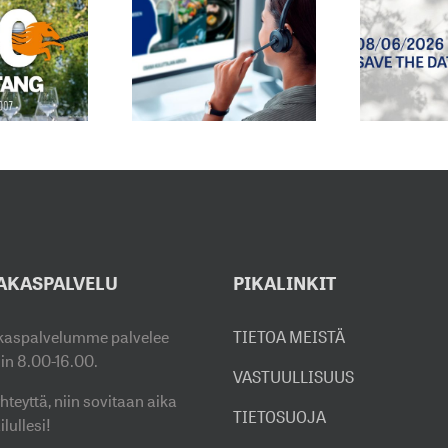
IAKASPALVELUN
2027
HKÖPOSTIOSOITE
MYYNTINÄYTTELYMME
ON
AUKEAA
H
UUTTUNUT
8.6.2026
E
AKASPALVELU
PIKALINKIT
kaspalvelumme palvelee
TIETOA MEISTÄ
sin 8.00-16.00.
VASTUULLISUUS
hteyttä, niin sovitaan aika
TIETOSUOJA
ilullesi!