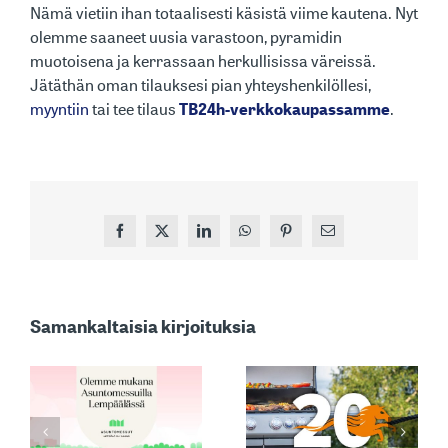
Nämä vietiin ihan totaalisesti käsistä viime kautena. Nyt
olemme saaneet uusia varastoon, pyramidin
muotoisena ja kerrassaan herkullisissa väreissä.
Jätäthän oman tilauksesi pian yhteyshenkilöllesi,
myyntiin
tai tee tilaus
TB24h-verkkokaupassamme
.
Facebook
X
LinkedIn
WhatsApp
Pinterest
Sähköposti
MARKKINOIDEN
Samankaltaisia kirjoituksia
YKSI
TUNNETUIMMISTA:
MUSTANG –
ASIAKASPALVEL
A