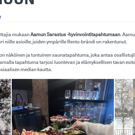
T
uttajia mukaan
Aamun Sarastus -hyvinvointitapahtumaan
. Aamuh
ri niille asioille, joiden ympärille Rento-brändi on rakentunut.
n näköinen ja tuntuinen saunatapahtuma, joka antaa osallistujil
amalla tapahtuma tarjosi luontevan ja elämyksellisen tavan esite
osiaalisen median kautta.