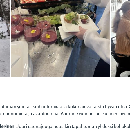
htuman ydintä: rauhoittumista ja kokonaisvaltaista hyvää oloa.
, saunomista ja avantouintia. Aamun kruunasi herkullinen bruns
 Merinen
. Juuri saunajooga nousikin tapahtuman yhdeksi kohokohd