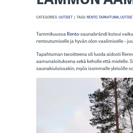
CATEGORIES:
UUTISET
|
TAGS:
RENTO
,
TAPAHTUMA
,
UUTISE
Tammikuussa
Rento
-saunabrändi kutsui vaik
rentoutumiselle ja hyvän olon vaalimiselle – juu
Tapahtuman tavoitteena oli luoda aidosti Renno
aamunaloituksena sekä keholle että mielelle. S
saunakiuluissakin, myös isommalle yleisölle s