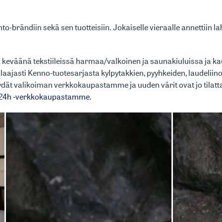
rändiin sekä sen tuotteisiin. Jokaiselle vieraalle annettiin lahj
 keväänä tekstiileissä harmaa/valkoinen ja saunakiuluissa ja 
y laajasti Kenno-tuotesarjasta kylpytakkien, pyyhkeiden, laudel
dät valikoiman verkkokaupastamme ja uuden värit ovat jo tilatta
24h -verkkokaupastamme.