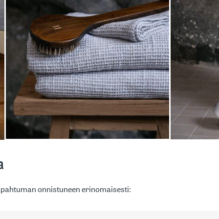
a
apahtuman onnistuneen erinomaisesti: