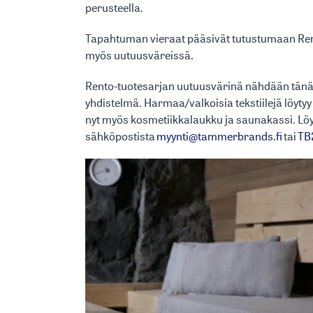
perusteella.
Tapahtuman vieraat pääsivät tutustumaan Rento-b
myös uutuusväreissä.
Rento-tuotesarjan uutuusvärinä nähdään tänä
yhdistelmä. Harmaa/valkoisia tekstiilejä löyty
nyt myös kosmetiikkalaukku ja saunakassi. Löy
sähköpostista
myynti@tammerbrands.fi
tai
TB