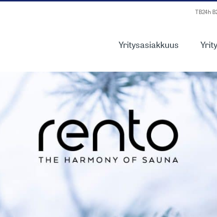
TB24h 
Yritysasiakkuus
Yrit