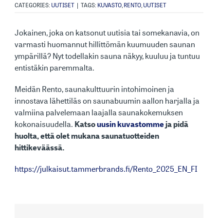
CATEGORIES:
UUTISET
|
TAGS:
KUVASTO
,
RENTO
,
UUTISET
Jokainen, joka on katsonut uutisia tai somekanavia, on
varmasti huomannut hillittömän kuumuuden saunan
ympärillä? Nyt todellakin sauna näkyy, kuuluu ja tuntuu
entistäkin paremmalta.
Meidän Rento, saunakulttuurin intohimoinen ja
innostava lähettiläs on saunabuumin aallon harjalla ja
valmiina palvelemaan laajalla saunakokemuksen
kokonaisuudella.
Katso
uusin kuvastomme
ja pidä
huolta, että olet mukana saunatuotteiden
hittikeväässä.
https://julkaisut.tammerbrands.fi/Rento_2025_EN_FI