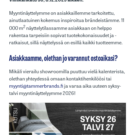
Myyntinäyttelymme on asiakkaillemme tarkoitettu,
ainutlaatuinen kokemus inspiroitua brändeistämme. 11
2
000 m
näyttelytilassamme asiakkaan on helppo
rakentaa tarpeisiin sopivat tuotekokonaisuudet ja -
ratkaisut, sillä näyttelyssä on esillä kaikki tuotteemme.
Asiakkaamme, olethan jo varannut ostoaikasi?
Mikäli vierailu showroomilla puuttuu vielä kalenterista,
olethan yhteydessä omaan kontaktihenkilöösi tai
myynti@tammerbrands.fi
ja varaa aika uuteen syksy-
talvi myyntinäyttelyymme 2026!