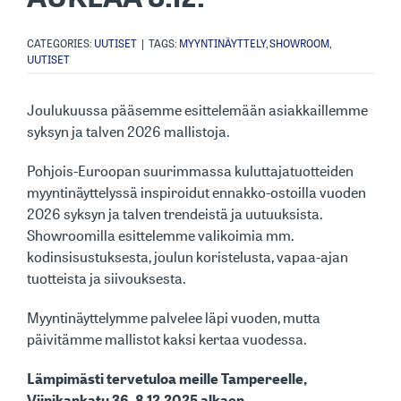
CATEGORIES:
UUTISET
|
TAGS:
MYYNTINÄYTTELY
,
SHOWROOM
,
UUTISET
Joulukuussa pääsemme esittelemään asiakkaillemme
syksyn ja talven 2026 mallistoja.
Pohjois-Euroopan suurimmassa kuluttajatuotteiden
myyntinäyttelyssä inspiroidut ennakko-ostoilla vuoden
2026 syksyn ja talven trendeistä ja uutuuksista.
Showroomilla esittelemme valikoimia mm.
kodinsisustuksesta, joulun koristelusta, vapaa-ajan
tuotteista ja siivouksesta.
Myyntinäyttelymme palvelee läpi vuoden, mutta
päivitämme mallistot kaksi kertaa vuodessa.
Lämpimästi tervetuloa meille Tampereelle,
Viinikankatu 36, 8.12.2025 alkaen.