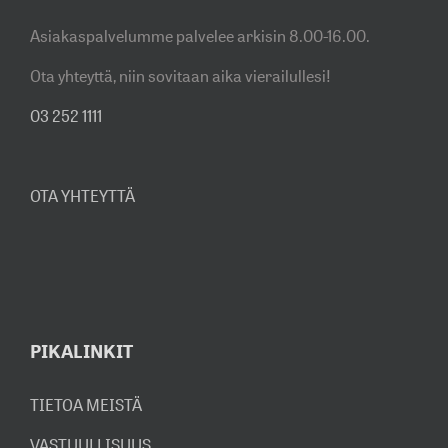
Asiakaspalvelumme palvelee arkisin 8.00-16.00.
Ota yhteyttä, niin sovitaan aika vierailullesi!
03 252 1111
OTA YHTEYTTÄ
PIKALINKIT
TIETOA MEISTÄ
VASTUULLISUUS