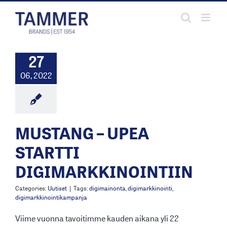
Skip
to
content
27
06, 2022
MUSTANG – UPEA
STARTTI
DIGIMARKKINOINTIIN
Categories:
Uutiset
|
Tags:
digimainonta
,
digimarkkinointi
,
digimarkkinointikampanja
Viime vuonna tavoitimme kauden aikana yli 22