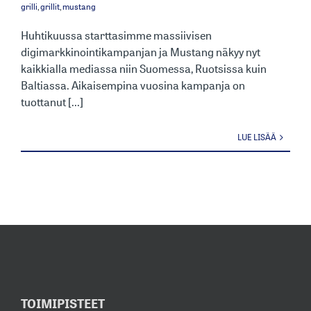
grilli
,
grillit
,
mustang
Huhtikuussa starttasimme massiivisen
digimarkkinointikampanjan ja Mustang näkyy nyt
kaikkialla mediassa niin Suomessa, Ruotsissa kuin
Baltiassa. Aikaisempina vuosina kampanja on
tuottanut [...]
LUE LISÄÄ
TOIMIPISTEET