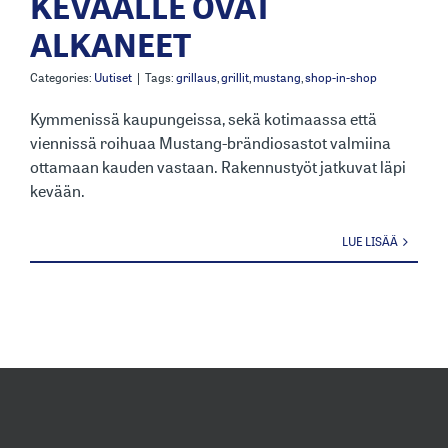
KEVÄÄLLE OVAT
ALKANEET
Categories:
Uutiset
|
Tags:
grillaus
,
grillit
,
mustang
,
shop-in-shop
Kymmenissä kaupungeissa, sekä kotimaassa että
viennissä roihuaa Mustang-brändiosastot valmiina
ottamaan kauden vastaan. Rakennustyöt jatkuvat läpi
kevään.
LUE LISÄÄ