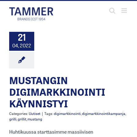
Skip
to
content
21
04, 2022
MUSTANGIN
DIGIMARKKINOINTI
KÄYNNISTYI
Categories:
Uutiset
|
Tags:
digimarkkinointi
,
digimarkkinointikampanja
,
grilli
,
grillit
,
mustang
Huhtikuussa starttasimme massiivisen