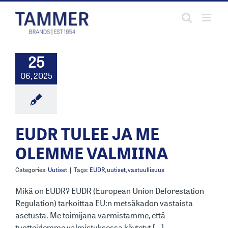
Skip
to
content
25
06, 2025
EUDR TULEE JA ME
OLEMME VALMIINA
Categories:
Uutiset
|
Tags:
EUDR
,
uutiset
,
vastuullisuus
Mikä on EUDR? EUDR (European Union Deforestation
Regulation) tarkoittaa EU:n metsäkadon vastaista
asetusta. Me toimijana varmistamme, että
tuotteidemme valmistuksessa käytetyt [...]