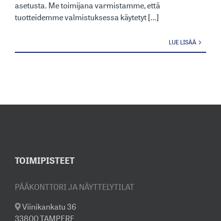
asetusta. Me toimijana varmistamme, että
tuotteidemme valmistuksessa käytetyt [...]
LUE LISÄÄ
TOIMIPISTEET
PÄÄKONTTORI JA NÄYTTELYTILAT
Viinikankatu 36
33800 TAMPERE