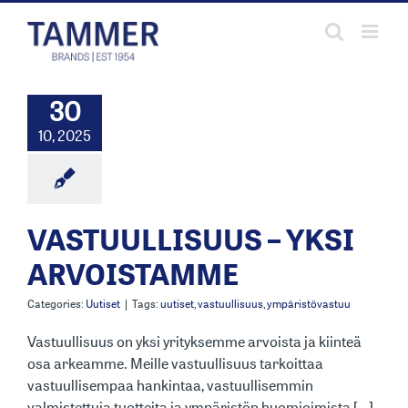
Skip
to
content
30
10, 2025
VASTUULLISUUS – YKSI
ARVOISTAMME
Categories:
Uutiset
|
Tags:
uutiset
,
vastuullisuus
,
ympäristövastuu
Vastuullisuus on yksi yrityksemme arvoista ja kiinteä
osa arkeamme. Meille vastuullisuus tarkoittaa
vastuullisempaa hankintaa, vastuullisemmin
valmistettuja tuotteita ja ympäristön huomioimista [...]