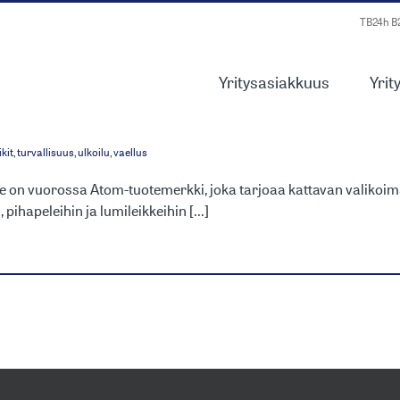
TB24h 
Yritysasiakkuus
Yrit
TEMERKILLE UUDE
ikit
,
turvallisuus
,
ulkoilu
,
vaellus
 on vuorossa Atom-tuotemerkki, joka tarjoaa kattavan valikoima
 pihapeleihin ja lumileikkeihin [...]