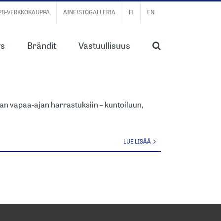
B2B-VERKKOKAUPPA
AINEISTOGALLERIA
FI
EN
ys
Brändit
Vastuullisuus
T NETTISIVUT
n vapaa-ajan harrastuksiin – kuntoiluun,
LUE LISÄÄ