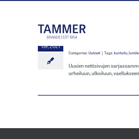
Skip
to
content
ATOM-TUO
22
09, 2021
Categories:
Uutiset
|
Tags:
kuntoilu
,
lumile
Uusien nettisivujen sarjassamme
urheiluun, ulkoiluun, vaellukseen,