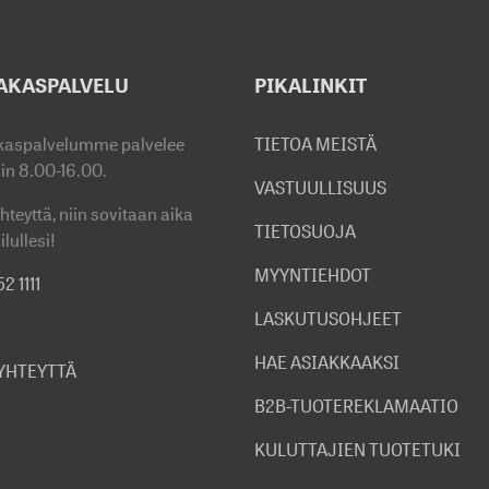
AKASPALVELU
PIKALINKIT
kaspalvelumme palvelee
TIETOA MEISTÄ
sin 8.00-16.00.
VASTUULLISUUS
hteyttä, niin sovitaan aika
TIETOSUOJA
ilullesi!
MYYNTIEHDOT
2 1111
LASKUTUSOHJEET
HAE ASIAKKAAKSI
 YHTEYTTÄ
B2B-TUOTEREKLAMAATIO
KULUTTAJIEN TUOTETUKI