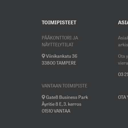
TOIMIPISTEET
ASI
PÄÄKONTTORI JA
Asia
NÄYTTELYTILAT
arki
Viinikankatu 36
Ota y
33800 TAMPERE
viera
03 25
VANTAAN TOIMIPISTE
Gate8 Business Park
OTA
Äyritie 8 E, 3. kerros
01510 VANTAA