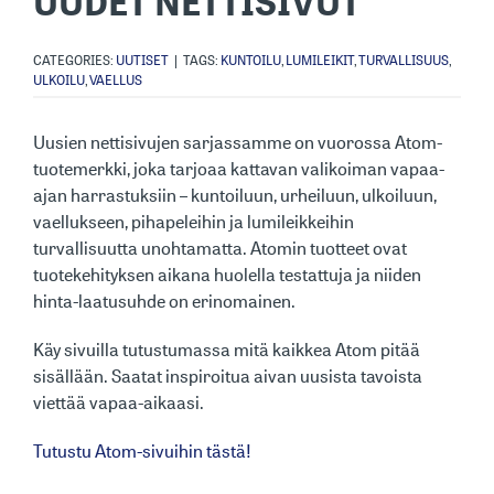
UUDET NETTISIVUT
CATEGORIES:
UUTISET
|
TAGS:
KUNTOILU
,
LUMILEIKIT
,
TURVALLISUUS
,
ULKOILU
,
VAELLUS
Uusien nettisivujen sarjassamme on vuorossa Atom-
tuotemerkki, joka tarjoaa kattavan valikoiman vapaa-
ajan harrastuksiin – kuntoiluun, urheiluun, ulkoiluun,
vaellukseen, pihapeleihin ja lumileikkeihin
turvallisuutta unohtamatta. Atomin tuotteet ovat
tuotekehityksen aikana huolella testattuja ja niiden
hinta-laatusuhde on erinomainen.
Käy sivuilla tutustumassa mitä kaikkea Atom pitää
sisällään. Saatat inspiroitua aivan uusista tavoista
viettää vapaa-aikaasi.
Tutustu Atom-sivuihin tästä!