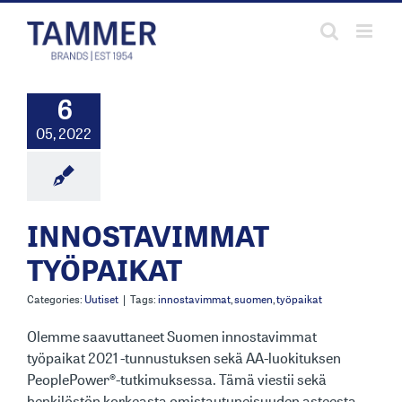
Skip
to
content
6
05, 2022
INNOSTAVIMMAT
TYÖPAIKAT
Categories:
Uutiset
|
Tags:
innostavimmat
,
suomen
,
työpaikat
Olemme saavuttaneet Suomen innostavimmat
työpaikat 2021 -tunnustuksen sekä AA-luokituksen
PeoplePower®-tutkimuksessa. Tämä viestii sekä
henkilöstön korkeasta omistautuneisuuden asteesta