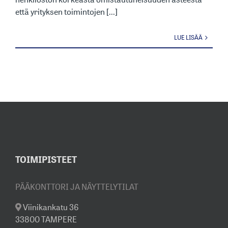
että yrityksen toimintojen [...]
LUE LISÄÄ
TOIMIPISTEET
PÄÄKONTTORI JA NÄYTTELYTILAT
Viinikankatu 36
33800 TAMPERE