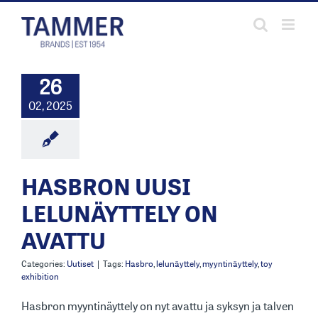
Skip
to
content
26
02, 2025
HASBRON UUSI
LELUNÄYTTELY ON
AVATTU
Categories:
Uutiset
|
Tags:
Hasbro
,
lelunäyttely
,
myyntinäyttely
,
toy
exhibition
Hasbron myyntinäyttely on nyt avattu ja syksyn ja talven