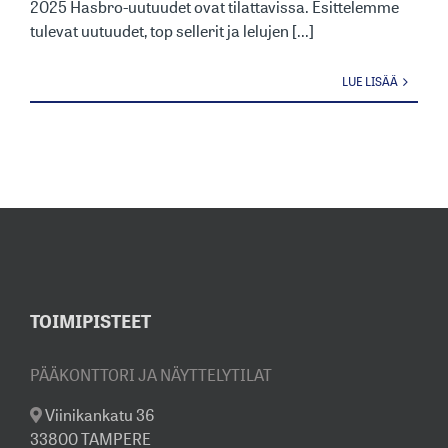
2025 Hasbro-uutuudet ovat tilattavissa. Esittelemme
tulevat uutuudet, top sellerit ja lelujen [...]
LUE LISÄÄ
TOIMIPISTEET
PÄÄKONTTORI JA NÄYTTELYTILAT
Viinikankatu 36
33800 TAMPERE