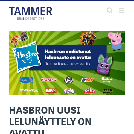
Skip
to
content
HASBRON UUSI
LELUNÄYTTELY ON
AVATTU