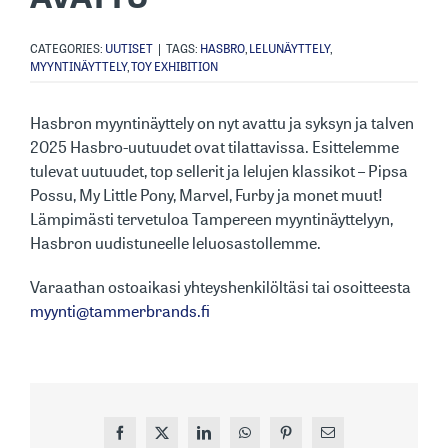
CATEGORIES:
UUTISET
|
TAGS:
HASBRO
,
LELUNÄYTTELY
,
MYYNTINÄYTTELY
,
TOY EXHIBITION
Hasbron myyntinäyttely on nyt avattu ja syksyn ja talven
2025 Hasbro-uutuudet ovat tilattavissa. Esittelemme
tulevat uutuudet, top sellerit ja lelujen klassikot – Pipsa
Possu, My Little Pony, Marvel, Furby ja monet muut!
Lämpimästi tervetuloa Tampereen myyntinäyttelyyn,
Hasbron uudistuneelle leluosastollemme.
Varaathan ostoaikasi yhteyshenkilöltäsi tai osoitteesta
myynti@tammerbrands.fi
Facebook
X
LinkedIn
WhatsApp
Pinterest
Sähköposti