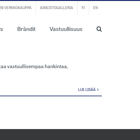
B2B-VERKKOKAUPPA
AINEISTOGALLERIA
FI
EN
ys
Brändit
Vastuullisuus
VOISTAMME
ttaa vastuullisempaa hankintaa,
LUE LISÄÄ