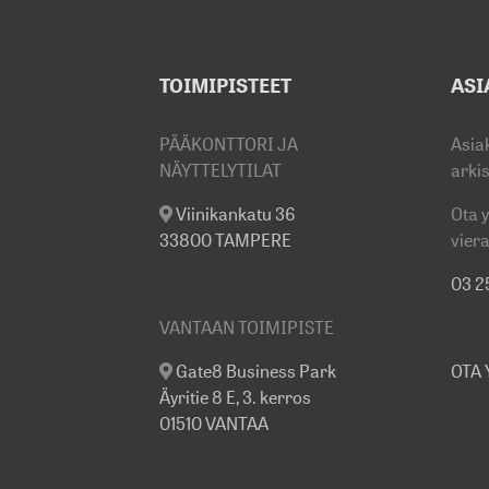
TOIMIPISTEET
ASI
PÄÄKONTTORI JA
Asia
NÄYTTELYTILAT
arki
Viinikankatu 36
Ota y
33800 TAMPERE
viera
03 25
VANTAAN TOIMIPISTE
Gate8 Business Park
OTA
Äyritie 8 E, 3. kerros
01510 VANTAA