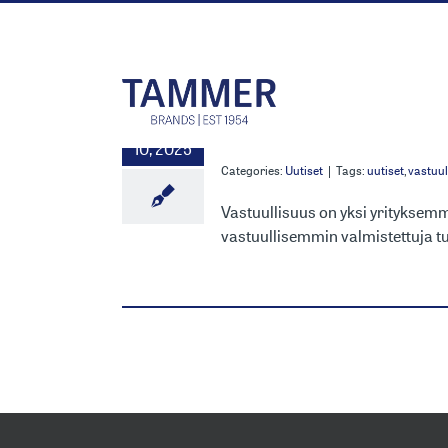
Skip
to
content
VASTUULL
30
10, 2025
Categories:
Uutiset
|
Tags:
uutiset
,
vastuul
Vastuullisuus on yksi yrityksemm
vastuullisemmin valmistettuja tu