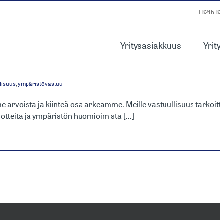
TB24h 
Yritysasiakkuus
Yrit
ISUUS – YKSI AR
lisuus
,
ympäristövastuu
e arvoista ja kiinteä osa arkeamme. Meille vastuullisuus tarkoi
otteita ja ympäristön huomioimista [...]