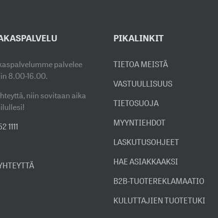
AKASPALVELU
PIKALINKIT
kaspalvelumme palvelee
TIETOA MEISTÄ
sin 8.00-16.00.
VASTUULLISUUS
hteyttä, niin sovitaan aika
TIETOSUOJA
ilullesi!
MYYNTIEHDOT
2 1111
LASKUTUSOHJEET
HAE ASIAKKAAKSI
 YHTEYTTÄ
B2B-TUOTEREKLAMAATIO
KULUTTAJIEN TUOTETUKI