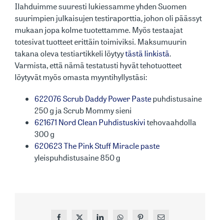
Ilahduimme suuresti lukiessamme yhden Suomen
suurimpien julkaisujen testiraporttia, johon oli päässyt
mukaan jopa kolme tuotettamme. Myös testaajat
totesivat tuotteet erittäin toimiviksi. Maksumuurin
takana oleva testiartikkeli löytyy
tästä linkistä
.
Varmista, että nämä testatusti hyvät tehotuotteet
löytyvät myös omasta myyntihyllystäsi:
622076 Scrub Daddy Power Paste
puhdistusaine
250 g ja Scrub Mommy sieni
621671 Nord Clean Puhdistuskivi
tehovaahdolla
300 g
620623 The Pink Stuff Miracle paste
yleispuhdistusaine 850 g