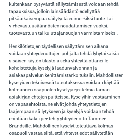
kuitenkaan pysyvästä säilyttämisestä voidaan tehdä
tapauksissa, jolloin lainsäädäntö edellyttää
pitkäaikaisempaa säilytystä esimerkiksi tuote- tai
virhevastuusäännösten noudattamisen vuoksi,
tuotevastuun tai kuluttajansuojan varmistamiseksi.
Henkilötietojen täydellisen säilyttämisen aikana
voidaan yhteydenottojen pohjalta tehdä lyhytaikaisia
sisäisen käytön tilastoja sekä yhteyttä ottaneille
kohdistettuja kyselyjä laadunvalvonnan ja
asiakaspalvelun kehittämistarkoituksiin. Mahdollisten
kyselyiden teknisessä toteutuksessa voidaan käyttää
kolmannen osapuolen kyselyjärjestelmiä tämän
asiakirjan ehtojen puitteissa. Kyselyihin vastaaminen
on vapaaehtoista, ne eivät johda yhteystietojen
laajempaan säilytykseen ja kyselyjä voidaan tehdä
enintään kaksi per tehty yhteydenotto Tammer
Brandsille. Mahdollinen kyselyt toteuttava kolmas
osapuoli vastaa siitä, että yhteystiedot säilytetään