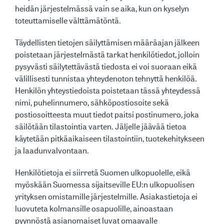
heidän järjestelmässä vain se aika, kun on kyselyn
toteuttamiselle välttämätöntä.
Täydellisten tietojen säilyttämisen määräajan jälkeen
poistetaan järjestelmästä tarkat henkilötiedot, jolloin
pysyvästi säilytettävästä tiedosta ei voi suoraan eikä
välillisesti tunnistaa yhteydenoton tehnyttä henkilöä.
Henkilön yhteystiedoista poistetaan tässä yhteydessä
nimi, puhelinnumero, sähköpostiosoite sekä
postiosoitteesta muut tiedot paitsi postinumero, joka
säilötään tilastointia varten. Jäljelle jäävää tietoa
käytetään pitkäaikaiseen tilastointiin, tuotekehitykseen
ja laadunvalvontaan.
Henkilötietoja ei siirretä Suomen ulkopuolelle, eikä
myöskään Suomessa sijaitseville EU:n ulkopuolisen
yrityksen omistamille järjestelmille. Asiakastietoja ei
luovuteta kolmansille osapuolille, ainoastaan
pyynnöstä asianomaiset luvat omaavalle