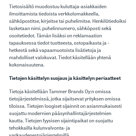
Tietosisältö muodostuu kuluttaja-asiakkaiden
ilmoittamista tiedoista verkkolomakkeella,
sähköpostitse, kirjeitse tai puhelimitse. Henkilötiedoiksi
lasketaan nimi, puhelinnumero, sähköposti sekä
osoitetiedot. Tämän lisäksi on reklamaation
tapauksessa tiedot tuotteesta, ostopaikasta ja -
hetkestä sekä vapaamuotoista lisätietoja ja
mahdolliset valokuvat. Tiedot käsitellään yhtenä
kokonaisuutena.
Tietojen käsittelyn suojaus ja käsittelyn periaatteet
Tietoja käsitellään Tammer Brands Oy:n omissa
tietojärjestelmissä, jotka sijaitsevat yrityksen omissa
tiloissa. Tietojen loogiset sijainnit on asianmukaisesti
suojattu modernien pääsynhallintajärjestelmien
kautta. Tietojen fyysisen sijaintipaikat on suojattu
tehokkailla kulunvalvonta- ja
varkaudenestojärjestelmillä.