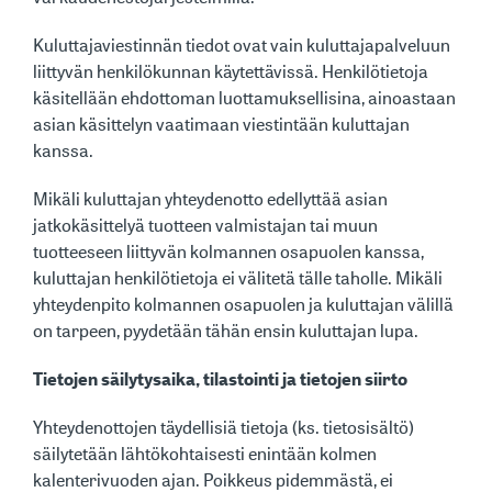
Kuluttajaviestinnän tiedot ovat vain kuluttajapalveluun
liittyvän henkilökunnan käytettävissä. Henkilötietoja
käsitellään ehdottoman luottamuksellisina, ainoastaan
asian käsittelyn vaatimaan viestintään kuluttajan
kanssa.
Mikäli kuluttajan yhteydenotto edellyttää asian
jatkokäsittelyä tuotteen valmistajan tai muun
tuotteeseen liittyvän kolmannen osapuolen kanssa,
kuluttajan henkilötietoja ei välitetä tälle taholle. Mikäli
yhteydenpito kolmannen osapuolen ja kuluttajan välillä
on tarpeen, pyydetään tähän ensin kuluttajan lupa.
Tietojen säilytysaika, tilastointi ja tietojen siirto
Yhteydenottojen täydellisiä tietoja (ks. tietosisältö)
säilytetään lähtökohtaisesti enintään kolmen
kalenterivuoden ajan. Poikkeus pidemmästä, ei