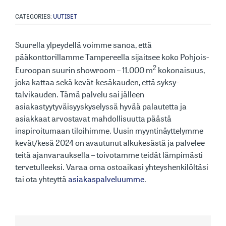
CATEGORIES:
UUTISET
Suurella ylpeydellä voimme sanoa, että
pääkonttorillamme Tampereella sijaitsee koko Pohjois-
2
Euroopan suurin showroom – 11.000 m
kokonaisuus,
joka kattaa sekä kevät-kesäkauden, että syksy-
talvikauden. Tämä palvelu sai jälleen
asiakastyytyväisyyskyselyssä hyvää palautetta ja
asiakkaat arvostavat mahdollisuutta päästä
inspiroitumaan tiloihimme. Uusin myyntinäyttelymme
kevät/kesä 2024 on avautunut alkukesästä ja palvelee
teitä ajanvarauksella – toivotamme teidät lämpimästi
tervetulleeksi. Varaa oma ostoaikasi yhteyshenkilöltäsi
tai ota yhteyttä
asiakaspalveluumme
.