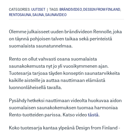
CATEGORIES:
UUTISET
|
TAGS:
BRÄNDIVIDEO
,
DESIGN FROM FINLAND
,
RENTOSAUNA
,
SAUNA
,
SAUNAVIDEO
Olemme julkaisseet uuden brändivideon Rennolle, joka
on täynnä pohjoisen talven taikaa sekä perinteistä
suomalaista saunatunnelmaa.
Rento on ollut vahvasti osana suomalaista
saunakokemusta nyt jo yli vuosikymmenen ajan.
Tuotesarja tarjoaa täyden konseptin saunatarvikkeita
kaikille aisteille ja auttaa nauttimaan elämästä
luonnonläheisellä tavalla.
Pysähdy hetkeksi nauttimaan videolta huokuvaa aidon
suomalaisen saunakokemuksen tuomaa harmoniaa
Rento-tuotteiden parissa. Katso video
tästä
.
Koko tuotesarja kantaa ylpeänä Design from Finland -