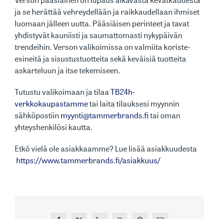
Verson pääsiäinen on lupaus alkavasta kevätkaudesta
ja se herättää vehreydellään ja raikkaudellaan ihmiset
luomaan jälleen uutta. Pääsiäisen perinteet ja tavat
yhdistyvät kauniisti ja saumattomasti nykypäivän
trendeihin. Verson valikoimissa on valmiita koriste-
esineitä ja sisustustuotteita sekä keväisiä tuotteita
askarteluun ja itse tekemiseen.
Tutustu valikoimaan ja tilaa
TB24h-
verkkokaupastamme
tai laita tilauksesi myynnin
sähköpostiin
myynti@tammerbrands.fi
tai oman
yhteyshenkilösi kautta.
Etkö vielä ole asiakkaamme? Lue lisää asiakkuudesta
https://www.tammerbrands.fi/asiakkuus/