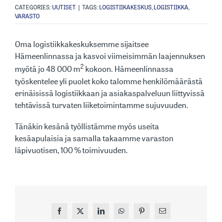
CATEGORIES:
UUTISET
|
TAGS:
LOGISTIIKAKESKUS
,
LOGISTIIKKA
,
VARASTO
Oma logistiikkakeskuksemme sijaitsee
Hämeenlinnassa ja kasvoi viimeisimmän laajennuksen
2
myötä jo 48 000 m
kokoon. Hämeenlinnassa
työskentelee yli puolet koko talomme henkilömäärästä
erinäisissä logistiikkaan ja asiakaspalveluun liittyvissä
tehtävissä turvaten liiketoimintamme sujuvuuden.
Tänäkin kesänä työllistämme myös useita
kesäapulaisia ja samalla takaamme varaston
läpivuotisen, 100 % toimivuuden.
Facebook
X
LinkedIn
WhatsApp
Pinterest
Sähköposti