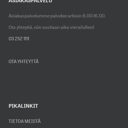
ASIAKASPALVELU
Asiakaspalvelumme palvelee arkisin 8.00-16.00.
Ota yhteyttä, niin sovitaan aika vierailullesi!
03 252 1111
OTA YHTEYTTÄ
PIKALINKIT
TIETOA MEISTÄ