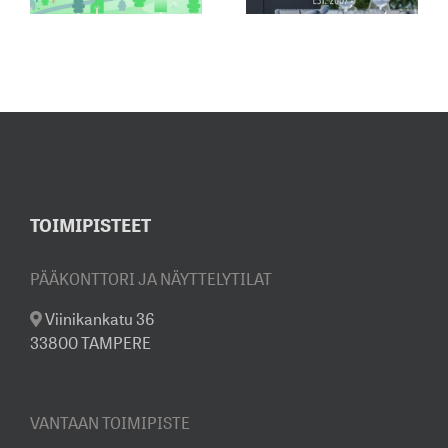
JUHLAVUOSI
ON MUUTTUNUT
INSPIROIVASTI
ESILLÄ
MYYNTINÄYTTELYSSÄMME
TOIMIPISTEET
PÄÄKONTTORI JA NÄYTTELYTILAT
Viinikankatu 36
33800 TAMPERE
VANTAAN TOIMIPISTE