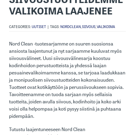
VALIKOIMA LAAJENEE
CATEGORIES:
UUTISET
|
TAGS:
NORDCLEAN
,
SIIVOUS
,
VALIKOIMA
Nord Clean -tuotesarjamme on suuren suosionsa
ansiosta laajentunut ja nyt sarjaamme kuuluvat myös
siivousvälineet. Uusi siivousvälinesarja koostuu
kodinhoidon perustuotteista ja yhdessä laajan
pesuainevalikoimamme kanssa, se tarjoaa laadukkaan
ja monipuolisen siivoustuotteiden kokonaisuuden.
Tuotteet ovat kotikäyttöön ja perussiivoukseen sopivia.
Tavoitteenamme on tuoda sarjaan myös sellaisia
tuotteita, joiden avulla siivous, kodinhoito ja koko arki
voisi olla helpompaa ja koti pysyy siistinä ja puhtaana
pidempään.
Tutustu laajentuneeseen Nord Clean