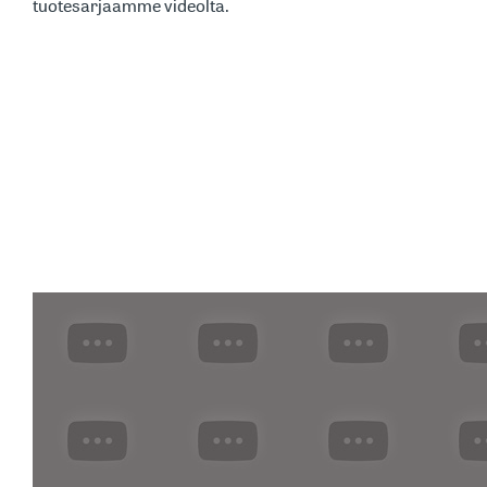
tuotesarjaamme videolta.
Nord Cleanin uudet nettisivut
ovat avautuneet.