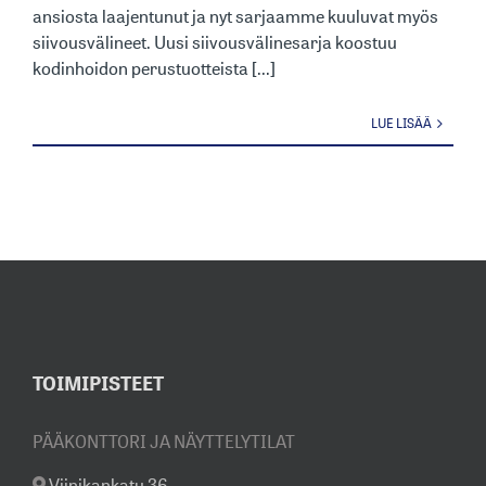
ansiosta laajentunut ja nyt sarjaamme kuuluvat myös
siivousvälineet. Uusi siivousvälinesarja koostuu
kodinhoidon perustuotteista [...]
LUE LISÄÄ
TOIMIPISTEET
PÄÄKONTTORI JA NÄYTTELYTILAT
Viinikankatu 36