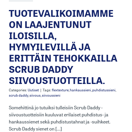
TUOTEVALIKOIMAMME
ON LAAJENTUNUT
ILOISILLA,
HYMYILEVILLÄ JA
ERITTÄIN TEHOKKAILLA
SCRUB DADDY
SIIVOUSTUOTTEILLA.
Categories:
Uutiset
|
Tags:
flextexture
,
hankaussieni
,
puhdistussieni
,
scrub daddy
,
siivous
,
siivoussieni
Somehittinä jo tutuiksi tulleisiin Scrub Daddy -
siivoustuotteisiin kuuluvat erilaiset puhdistus- ja
hankaussienet sekä puhdistustahnat ja -suihkeet.
Scrub Daddy sienet on [...]