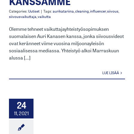
KANSSAMME
Categories:
Uutiset
|
Tags:
aurikatariina
,
cleaning
,
influencer
,
siivous
,
siivousvaikuttaja
,
vaikutta
Olemme tehneet vaikuttajayhteistyösopimuksen
suomalaisen Auri Kanasen kanssa, jonka siivousvideot
ovat keränneet viime vuosina miljoonayleisön
sosiaalisessa mediassa. Yhteistyö alkoi Marraskuun
alussa [...]
LUE LISÄÄ
24
11, 2021