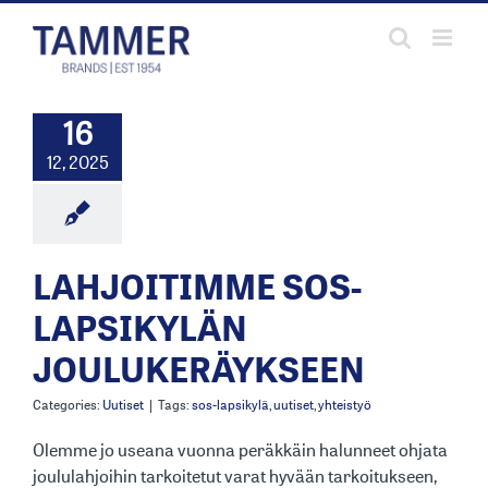
Skip
to
content
16
12, 2025
LAHJOITIMME SOS-
LAPSIKYLÄN
JOULUKERÄYKSEEN
Categories:
Uutiset
|
Tags:
sos-lapsikylä
,
uutiset
,
yhteistyö
Olemme jo useana vuonna peräkkäin halunneet ohjata
joululahjoihin tarkoitetut varat hyvään tarkoitukseen,