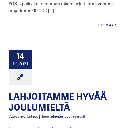
SOS-lapsikylän toiminnan tukemiseksi. Tänä vuonna
lahjoitimme 10 000 [...]
LUE LISÄÄ
14
12, 2021
LAHJOITAMME HYVÄÄ
JOULUMIELTÄ
Categories:
Uutiset
|
Tags:
lahjoitus
,
sos-lapsikylä