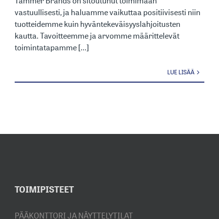
Tammer Brands on sitoutunut toimimaan
vastuullisesti, ja haluamme vaikuttaa positiivisesti niin
tuotteidemme kuin hyväntekeväisyyslahjoitusten
kautta. Tavoitteemme ja arvomme määrittelevät
toimintatapamme [...]
LUE LISÄÄ
TOIMIPISTEET
PÄÄKONTTORI JA NÄYTTELYTILAT