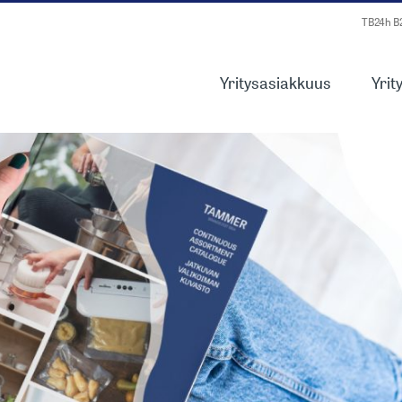
TB24h 
Yritysasiakkuus
Yrit