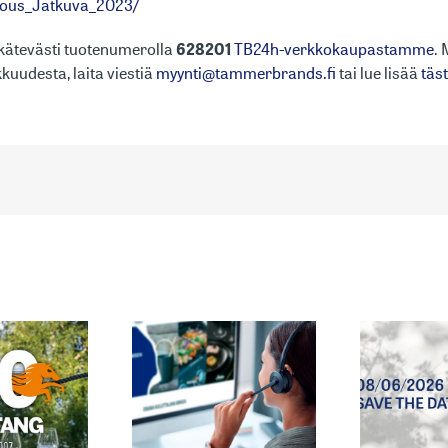
nuous_Jatkuva_2023/
kätevästi tuotenumerolla
628201
TB24h-verkkokaupastamme
.
kuudesta, laita viestiä
myynti@tammerbrands.fi
tai lue lisää
täst
KEVÄT/KESÄ
IAKASPALVELUN
2027
HKÖPOSTIOSOITE
MYYNTINÄYTTELYMME
ON