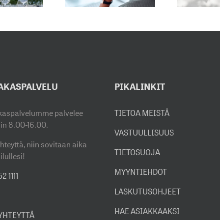
AUKEAA
H
UUTTUNUT
8.6.2026
E
AKASPALVELU
PIKALINKIT
kaspalvelumme palvelee
TIETOA MEISTÄ
sin 8.00-16.00.
VASTUULLISUUS
hteyttä, niin sovitaan aika
TIETOSUOJA
ilullesi!
MYYNTIEHDOT
2 1111
LASKUTUSOHJEET
HAE ASIAKKAAKSI
 YHTEYTTÄ