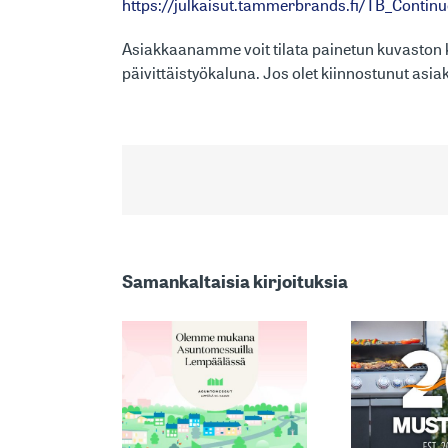
https://julkaisut.tammerbrands.fi/TB_Conti
Asiakkaanamme voit tilata painetun kuvaston 
päivittäistyökaluna. Jos olet kiinnostunut asiak
MARKKINOIDEN
Samankaltaisia kirjoituksia
YKSI
TUNNETUIMMISTA:
ÄNDIMME
AS
MUSTANG –
T MUKANA
SÄ
TULEVA
NTOMESSUILLA