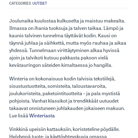
CATEGORIES:
UUTISET
Joulunaika kuulostaa kulkuselta ja maistuu makealta.
Ilmassa on ihania tuoksuja ja talven taikaa. Lämpö ja
kaunis talvinen tunnelma täyttävät kodin. Kausi on
täynnä juhlaa ja säihkettä, mutta myös rauhaa ja aikaa
yhdessä. Tunnelmaan virittäytyminen alkaa hyvissä
ajoin ja talvikoti kutsuu pakkasta pakoon vielä
kevätauringon säteiden kimaltaessa jo hangilla.
Winteria on kokonaisuus kodin talvisia tekstiilejä,
sisustustuotteita, somisteita, taloustavaroita,
joulukoristeita, paketointituotteita – ja pala mystistä
pohjoista. Vanhat klassikot ja trendikkäät uutuudet
takaavat onnistuneen juhlakauden jokaiseen makuun.
Lue lisää
Winteriasta
Vinkkinä upeisiin kattauksiin, koristeteline pöydälle.
Hyödynnä tuote- ja käyttöyhteyskuvia omassa