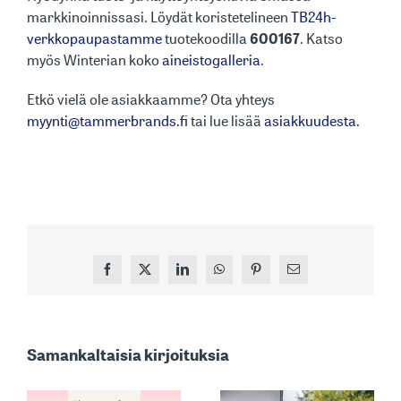
markkinoinnissasi. Löydät koristetelineen
TB24h-
verkkopaupastamme
tuotekoodilla
600167
. Katso
myös Winterian koko
aineistogalleria
.
Etkö vielä ole asiakkaamme? Ota yhteys
myynti@tammerbrands.fi
tai lue lisää
asiakkuudesta
.
Facebook
X
LinkedIn
WhatsApp
Pinterest
Sähköposti
MARKKINOIDEN
Samankaltaisia kirjoituksia
YKSI